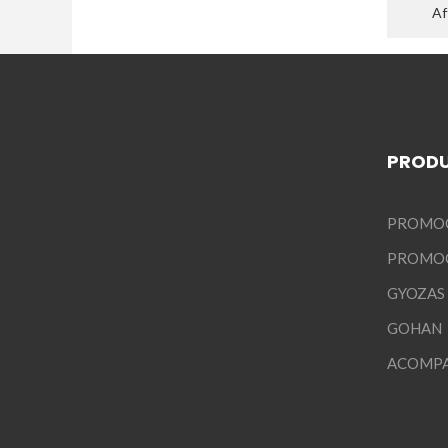
Af
PROD
PROMO
PROMOC
GYOZAS
GOHAN
ACOMP