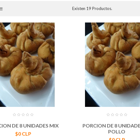
Existen 19 Productos.
ION DE 8 UNIDADES MIX
PORCION DE 8 UNIDADE
POLLO
Precio
$0 CLP
Precio
$0 CLP