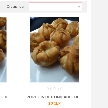

Ordenar por:
S DE
PORCION DE 8 UNIDADES DE...
Precio
$0 CLP