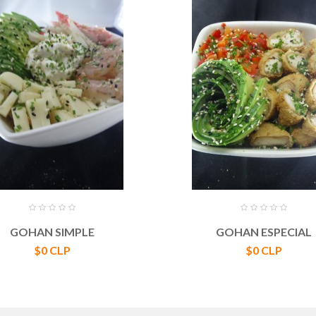
GOHAN SIMPLE
GOHAN ESPECIAL
Precio
Precio
$0 CLP
$0 CLP