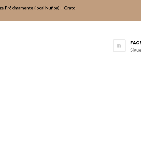
aza Próximamente (local Ñuñoa) – Grato
FAC
Sígu