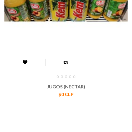
JUGOS (NECTAR)
Precio
$0 CLP