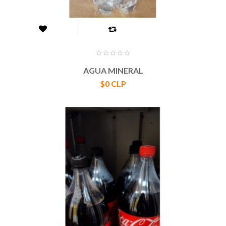
AGUA MINERAL
Precio
$0 CLP