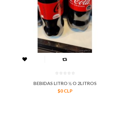
BEBIDAS LITRO ½ O 2LITROS
Precio
$0 CLP