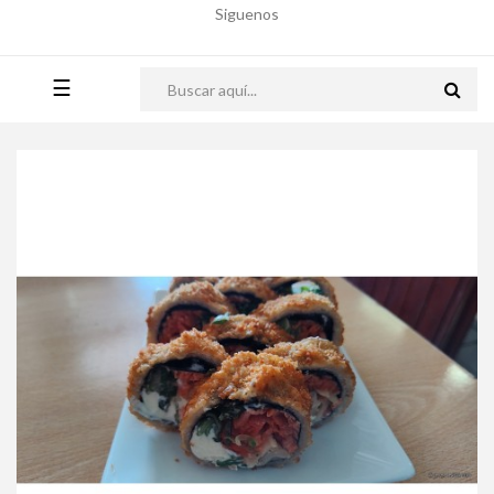
Siguenos
Toggle
☰
navigation