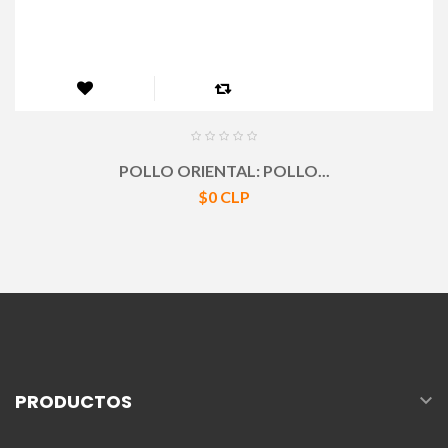
POLLO ORIENTAL: POLLO...
Precio
$0 CLP

PRODUCTOS