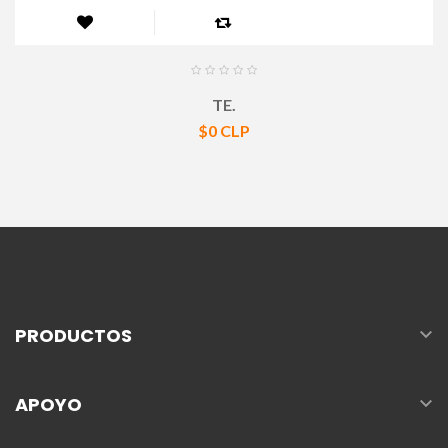
TE.
Precio
$0 CLP

PRODUCTOS

APOYO