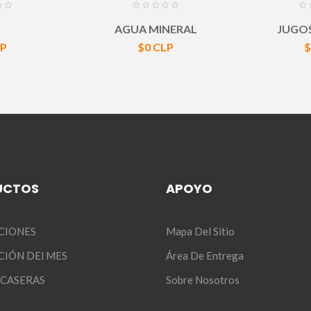
AGUA MINERAL
JUGOS
o
Precio
P
LP
$0 CLP
$
UCTOS
APOYO
CIONES
Mapa Del Sitio
IÓN DEl MES
Área De Entrega
 CASERAS
Sobre Nosotros