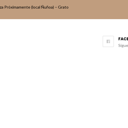
aza Próximamente (local Ñuñoa) – Grato
FAC
Sígu